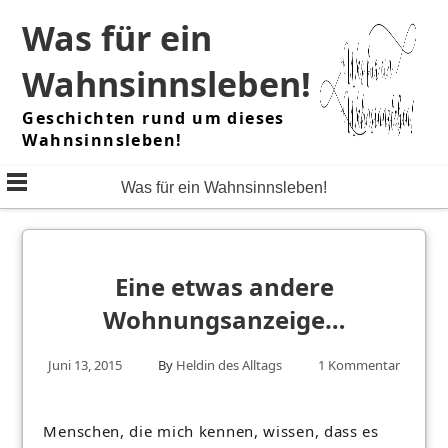
Skip
Was für ein
to
content
Wahnsinnsleben!
Geschichten rund um dieses
Wahnsinnsleben!
Was für ein Wahnsinnsleben!
Eine etwas andere
Wohnungsanzeige…
Juni 13, 2015
By
Heldin des Alltags
1 Kommentar
Menschen, die mich kennen, wissen, dass es