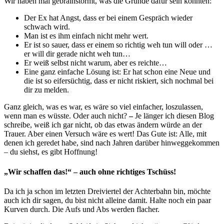
Wir haben mal gebrainstormt, was die Gründe dafür sein könnten:
Der Ex hat Angst, dass er bei einem Gespräch wieder
schwach wird.
Man ist es ihm einfach nicht mehr wert.
Er ist so sauer, dass er einem so richtig weh tun will oder …
er will dir gerade nicht weh tun…
Er weiß selbst nicht warum, aber es reichte…
Eine ganz einfache Lösung ist: Er hat schon eine Neue und
die ist so eifersüchtig, dass er nicht riskiert, sich nochmal bei
dir zu melden.
Ganz gleich, was es war, es wäre so viel einfacher, loszulassen,
wenn man es wüsste. Oder auch nicht?
–
Je länger ich diesen Blog
schreibe, weiß ich gar nicht, ob das etwas ändern würde an der
Trauer. Aber einen Versuch wäre es wert! Das Gute ist: Alle, mit
denen ich geredet habe, sind nach Jahren darüber hinweggekommen
– du siehst, es gibt Hoffnung!
„Wir schaffen das!“ – auch ohne richtiges Tschüss!
Da ich ja schon im letzten Dreiviertel der Achterbahn bin, möchte
auch ich dir sagen, du bist nicht alleine damit. Halte noch ein paar
Kurven durch. Die Aufs und Abs werden flacher.