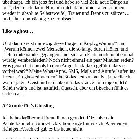
überhaupt, ich bin jetzt frei und habe so viel Zeit, neue Dinge zu
tun“, denke ich dann. Nur, um mich dann, unten angekommen,
wieder in absolute Selbstzweifel, Trauer und Depris zu stürzen…
und „ihn“ ohnmächtig zu vermissen.
Like a ghost…
Und dann kreist mir ewig diese Frage im Kopf: „Warum?“ und
„Warum können zwei Menschen, die so lange durch Höhen und
Tiefen miteinander gegangen sind, sich am Ende noch nicht einmal
würdig verabschieden? Noch nicht einmal ein paar Minuten reden?
Was genau hat damals in dem Augenblick dazu geführt, dass es
vorbei war?“ Meine WhatsApps, SMS, Mails und Anrufe laufen ins
Leere. „Geghosted werden“ heißt das heutzutage. Na ja, vielleicht
war er ja ein Geist und ich habe mir das Ganze nur eingebildet?
Schön wär’s und ist natürlich Quatsch, aber ein bisschen fühlt es
sich so an…
5 Gründe für’s Ghosting
Ich habe darüber mit Freundinnen geredet. Die haben die
Achterbahnfahrt zum Glück schon lange hinter sich. Aber einen
richtigen Abschied gab es bis heute nicht.