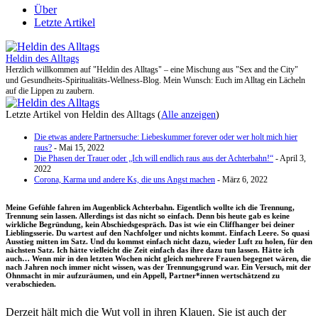
Über
Letzte Artikel
Heldin des Alltags
Herzlich willkommen auf "Heldin des Alltags" – eine Mischung aus "Sex and the City"
und Gesundheits-Spiritualitäts-Wellness-Blog. Mein Wunsch: Euch im Alltag ein Lächeln
auf die Lippen zu zaubern.
Letzte Artikel von Heldin des Alltags
(
Alle anzeigen
)
Die etwas andere Partnersuche: Liebeskummer forever oder wer holt mich hier
raus?
- Mai 15, 2022
Die Phasen der Trauer oder „Ich will endlich raus aus der Achterbahn!“
- April 3,
2022
Corona, Karma und andere Ks, die uns Angst machen
- März 6, 2022
Meine Gefühle fahren im Augenblick Achterbahn. Eigentlich wollte ich die Trennung,
Trennung sein lassen. Allerdings ist das nicht so einfach. Denn bis heute gab es keine
wirkliche Begründung, kein Abschiedsgespräch. Das ist wie ein Cliffhanger bei deiner
Lieblingsserie. Du wartest auf den Nachfolger und nichts kommt. Einfach Leere. So quasi
Ausstieg mitten im Satz. Und du kommst einfach nicht dazu, wieder Luft zu holen, für den
nächsten Satz. Ich hätte vielleicht die Zeit einfach das ihre dazu tun lassen. Hätte ich
auch… Wenn mir in den letzten Wochen nicht gleich mehrere Frauen begegnet wären, die
nach Jahren noch immer nicht wissen, was der Trennungsgrund war. Ein Versuch, mit der
Ohnmacht in mir aufzuräumen, und ein Appell, Partner*innen wertschätzend zu
verabschieden.
Derzeit hält mich die Wut voll in ihren Klauen. Sie ist auch der