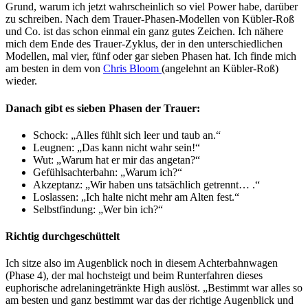
Grund, warum ich jetzt wahrscheinlich so viel Power habe, darüber
zu schreiben. Nach dem Trauer-Phasen-Modellen von Kübler-Roß
und Co. ist das schon einmal ein ganz gutes Zeichen. Ich nähere
mich dem Ende des Trauer-Zyklus, der in den unterschiedlichen
Modellen, mal vier, fünf oder gar sieben Phasen hat. Ich finde mich
am besten in dem von
Chris Bloom
(angelehnt an Kübler-Roß)
wieder.
Danach gibt es sieben Phasen der Trauer:
Schock: „Alles fühlt sich leer und taub an.“
Leugnen: „Das kann nicht wahr sein!“
Wut: „Warum hat er mir das angetan?“
Gefühlsachterbahn: „Warum ich?“
Akzeptanz: „Wir haben uns tatsächlich getrennt… .“
Loslassen: „Ich halte nicht mehr am Alten fest.“
Selbstfindung: „Wer bin ich?“
Richtig durchgeschüttelt
Ich sitze also im Augenblick noch in diesem Achterbahnwagen
(Phase 4), der mal hochsteigt und beim Runterfahren dieses
euphorische adrelaningetränkte High auslöst. „Bestimmt war alles so
am besten und ganz bestimmt war das der richtige Augenblick und