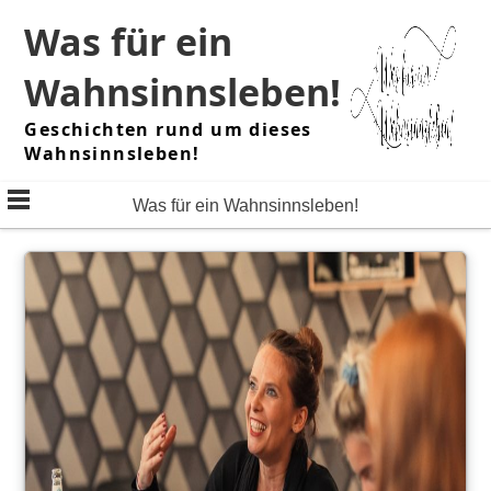
Skip
Was für ein
to
content
Wahnsinnsleben!
Geschichten rund um dieses
Wahnsinnsleben!
Was für ein Wahnsinnsleben!