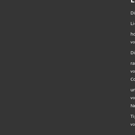
D
L
ho
vo
Di
r
vo
C
u
vo
N
T
vo