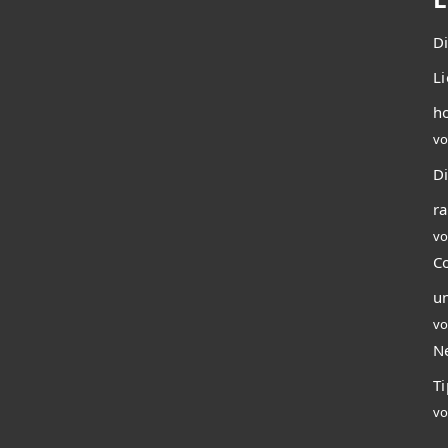
D
L
ho
vo
Di
r
vo
C
u
vo
N
T
vo