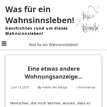
Skip
Was für ein
to
content
Wahnsinnsleben!
Geschichten rund um dieses
Wahnsinnsleben!
Was für ein Wahnsinnsleben!
Eine etwas andere
Wohnungsanzeige…
Juni 13, 2015
By
Heldin des Alltags
1 Kommentar
Menschen, die mich kennen, wissen, dass es