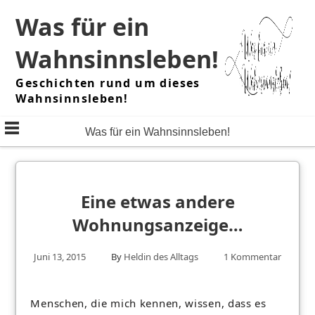
Skip
Was für ein
to
content
Wahnsinnsleben!
Geschichten rund um dieses
Wahnsinnsleben!
Was für ein Wahnsinnsleben!
Eine etwas andere
Wohnungsanzeige…
Juni 13, 2015
By
Heldin des Alltags
1 Kommentar
Menschen, die mich kennen, wissen, dass es