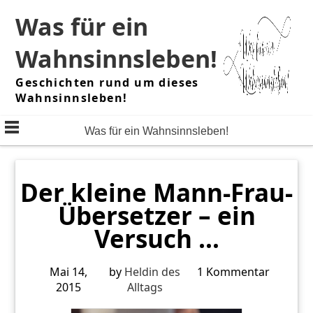
Skip
Was für ein
to
content
Wahnsinnsleben!
Geschichten rund um dieses
Wahnsinnsleben!
Was für ein Wahnsinnsleben!
Der kleine Mann-Frau-
Übersetzer – ein
Versuch …
Mai 14,
by
Heldin des
1 Kommentar
2015
Alltags