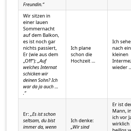
Freundin.“
Wir sitzen in
einer lauen
Sommernacht
auf dem Balkon,
es ist noch gar
Ich sehe
nichts passiert,
Ich plane
nach ei
Er (wie aus dem
schon die
kleinen
„Off“):
„Auf
Hochzeit …
Interme
welches Internat
wieder 
schicken wir
deinen Sohn? Ich
war da ja auch …
.“
Er ist de
Mann, i
Er:
„Es ist schon
ich vor 
seltsam, du bist
Ich denke:
wirklich
immer da, wenn
„Wir sind
heillos v