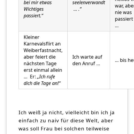
bei mir etwas
seelenverwandt
war, aber
Wichtiges
… .“
nie was
passiert.“
passiert
…
Kleiner
Karnevalsflirt an
Weiberfastnacht,
aber feiert die
Ich warte auf
… bis heu
nächsten Tage
den Anruf …
erst einmal allein
… Er:
„Ich rufe
dich die Tage an!“
Ich weiß ja nicht, vielleicht bin ich ja
einfach zu naiv für diese Welt, aber
was soll Frau bei solchen teilweise