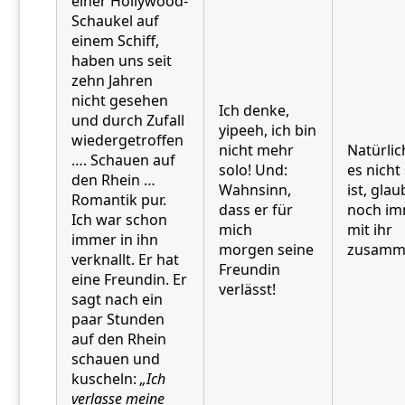
einer Hollywood-
Schaukel auf
einem Schiff,
haben uns seit
zehn Jahren
nicht gesehen
Ich denke,
und durch Zufall
yipeeh, ich bin
wiedergetroffen
nicht mehr
Natürlic
…. Schauen auf
solo! Und:
es nicht 
den Rhein …
Wahnsinn,
ist, glau
Romantik pur.
dass er für
noch i
Ich war schon
mich
mit ihr
immer in ihn
morgen seine
zusamm
verknallt. Er hat
Freundin
eine Freundin. Er
verlässt!
sagt nach ein
paar Stunden
auf den Rhein
schauen und
kuscheln:
„Ich
verlasse meine