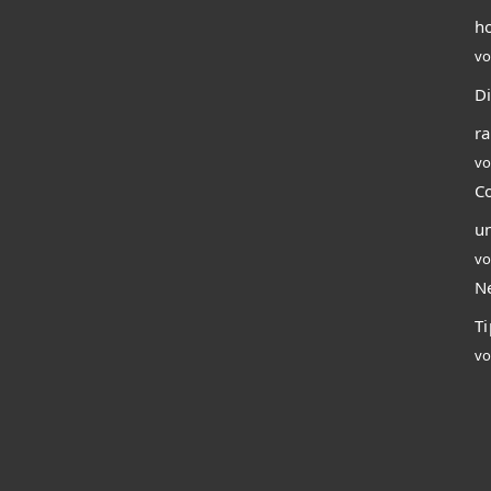
ho
vo
Di
r
vo
C
u
vo
N
T
vo