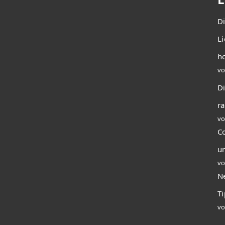
D
L
ho
vo
Di
r
vo
C
u
vo
N
T
vo