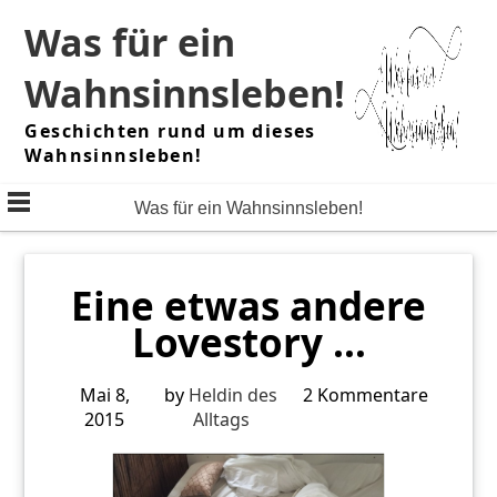
Skip
Was für ein
to
content
Wahnsinnsleben!
Geschichten rund um dieses
Wahnsinnsleben!
Was für ein Wahnsinnsleben!
Eine etwas andere
Lovestory …
Mai 8,
by
Heldin des
2 Kommentare
2015
Alltags