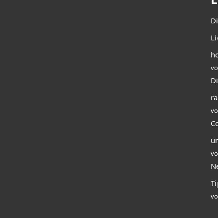
D
L
ho
vo
Di
r
vo
C
u
vo
N
T
vo