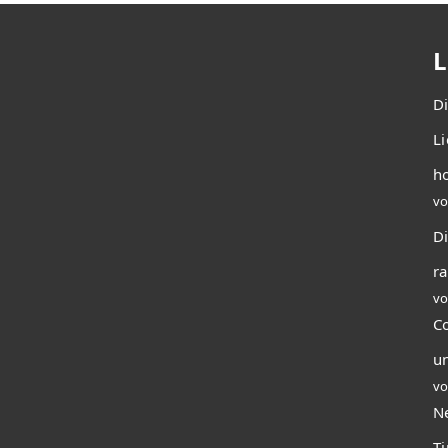
L
D
L
ho
vo
Di
r
vo
C
u
vo
N
T