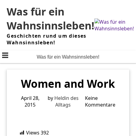
Skip
Was für ein
to
content
Wahnsinnsleben!
Geschichten rund um dieses
Wahnsinnsleben!
Was für ein Wahnsinnsleben!
Women and Work
April 28,
by
Heldin des
Keine
2015
Alltags
Kommentare
Views
392