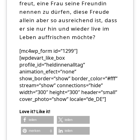
freut, eine Frau seine Freundin
nennen zu dürfen, diese Freude
allein aber so ausreichend ist, dass
er sie nur hin und wieder live im
Leben auffrischen möchte?
[mc4wp_form id=“1299″]
[wpdevart_like_box
profile_id=“heldinnenalltag“
animation_efect=“none“
show_border=“show“ border_color=“#fff“
stream=“show“ connections=“hide“
width=“300″ height=“300″ header=“small“
cover_photo=“show“ locale=“de_DE“]
Love it? Like it!
teilen
teilen
merken
teilen
0